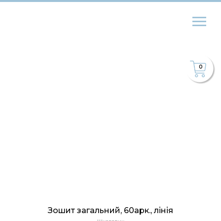
0
Зошит загальний, 60арк., лінія