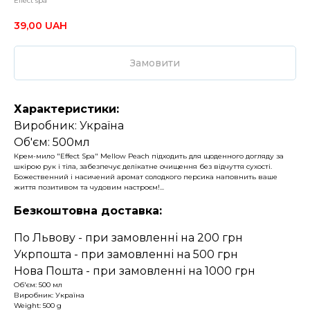
Effect spa
39,00
UAH
Замовити
Характеристики:
Виробник: Україна
Об'єм: 500мл
Крем-мило "Effect Spa" Mellow Peach підходить для щоденного догляду за
шкірою рук і тіла, забезпечує делікатне очищення без відчуття сухості.
Божественний і насичений аромат солодкого персика наповнить ваше
життя позитивом та чудовим настроєм!...
Безкоштовна доставка:
По Львову - при замовленні на 200 грн
Укрпошта - при замовленні на 500 грн
Нова Пошта - при замовленні на 1000 грн
Об'єм: 500 мл
Виробник: Україна
Weight: 500 g