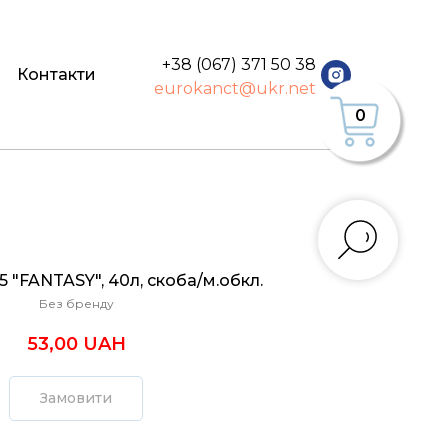
+38 (067) 371 50 38
Контакти
eurokanct@ukr.net
0
"FANTASY", 40л, скоба/м.обкл.
Без бренду
53,00
UAH
Замовити