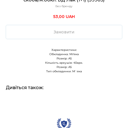
Без бренду
53,00
UAH
Замовити
Характеристики:
Обкладинка: Мґяка
Розмір: А5
Кількість аркушів: 40арк.
Розмір: А5
Тип обкладинки: М`яка
Дивіться також: