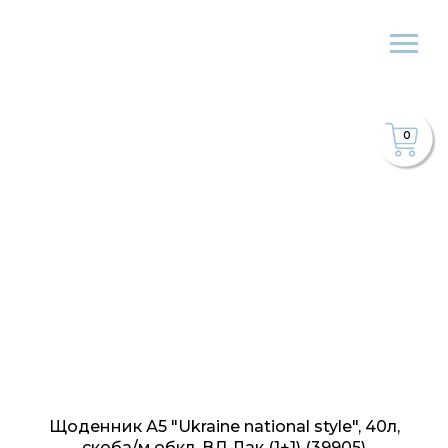
0
Щоденник А5 "Ukraine national style", 40л,
скоба/м.обкл. ВД Лак (1+1) (39905)