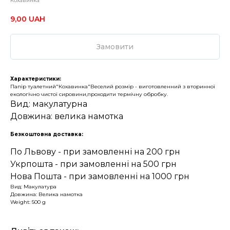
Кохавинка
9,00
UAH
Замовити
Характеристики:
Папір туалетний"Кохавинка"Веселий розмір - виготовленний з вторинної
екологічно чистої сировини,проходити термічну обробку.
Вид: макулатурна
Довжина: велика намотка
Безкоштовна доставка:
По Львову - при замовленні на 200 грн
Укрпошта - при замовленні на 500 грн
Нова Пошта - при замовленні на 1000 грн
Вид: Макулатура
Довжина: Велика намотка
Weight: 500 g