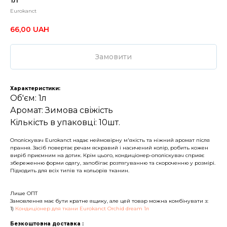
Eurokanct
66,00
UAH
Замовити
Характеристики:
Об'єм: 1л
Аромат: Зимова свіжість
Кількість в упаковці: 10шт.
Ополіскувач Eurokanct надає неймовірну м'якість та ніжний аромат після
прання. Засіб повертає речам яскравий і насичений колір, робить кожен
виріб приємним на дотик. Крім цього, кондиціонер-ополіскувач сприяє
збереженню форми одягу, запобігає розтягуванню та скороченню у розмірі.
Підходить для всіх типів та кольорів тканин.
Лише ОПТ
Замовлення має бути кратне ящику, але цей товар можна комбінувати з:
1)
Кондиціонер для ткани Eurokanct Orchid dream 1л
Безкоштовна доставка :