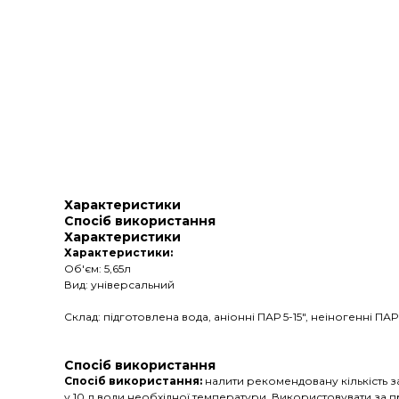
Характеристики
Спосіб використання
Характеристики
Характеристики:
Об'єм: 5,65л
Вид: універсальний
Склад: підготовлена вода, аніонні ПАР 5-15", неіногенні П
Спосіб використання
Спосіб використання:
налити рекомендовану кількість з
у 10 л води необхідної температури. Використовувати за 