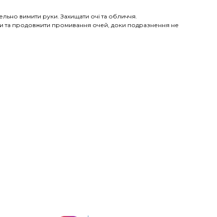
льно вимити руки. Захищати очі та обличчя.
яти та продовжити промивання очей, доки подразнення не