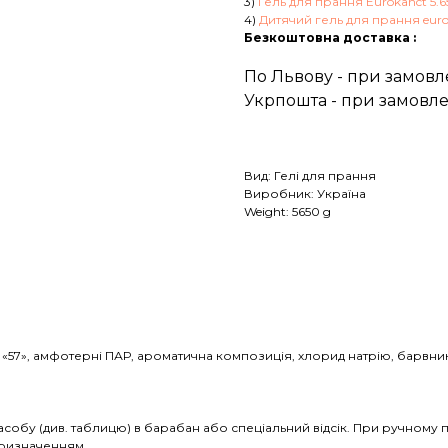
3)
Гель для прання Eurokanct 5.6
4)
Дитячий гель для прання eurok
Безкоштовна доставка :
По Львову - при замовл
Укрпошта - при замовле
Вид: Гелі для прання
Виробник: Україна
Weight: 5650 g
АР «57», амфотерні ПАР, ароматична композиція, хлорид натрію, барвни
асобу (див. таблицю) в барабан або спеціальний відсік. При ручному 
призначенням.