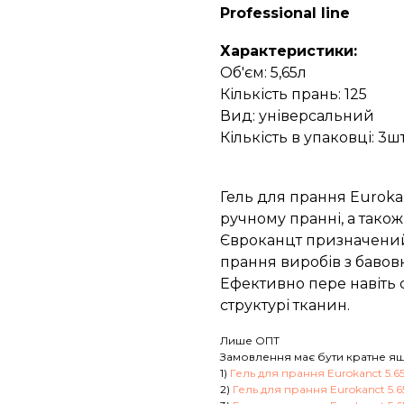
Professional line
Характеристики:
Об'єм: 5,65л
Кількість прань: 125
Вид: універсальний
Кількість в упаковці: 3шт
Гель для прання Eurok
ручному пранні, а тако
Євроканцт призначений
прання виробів з бавов
Ефективно пере навіть 
структурі тканин.
Лише ОПТ
Замовлення має бути кратне ящ
1)
Гель для прання Eurokanct 5.
2)
Гель для прання Eurokanct 5.6