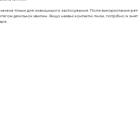
ачене тільки для зовнішнього застосування. Після використання рете
ягом декількох хвилин. Якщо наявні контактні лінзи, потрібно їх зн
аря.