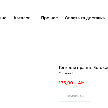
вна
Каталог
Про нас
Оплата та доставка
Гель для прання Euroka
Eurokanct
175,00
UAH
Замовити