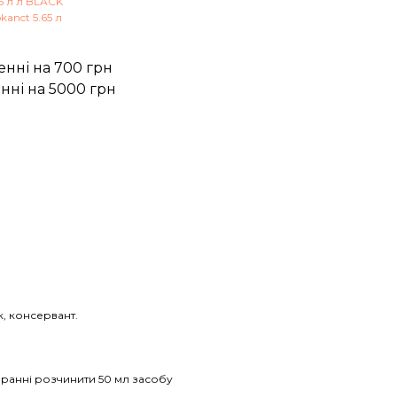
5 л л BLACK
anct 5.65 л
енні на 700 грн
нні на 5000 грн
к, консервант.
пранні розчинити 50 мл засобу