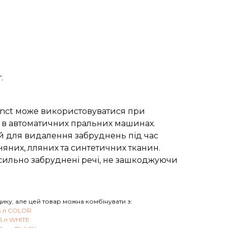
.
anct може використовуватися при
ж в автоматичних пральних машинах.
 для видалення забруднень під час
няних, лляних та синтетичних тканин.
сильно забруднені речі, не зашкоджуючи
ику, але цей товар можна комбінувати з:
65 л COLOR
5 л WHITE