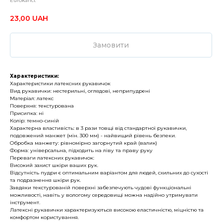
Eurokanct
23,00
UAH
Замовити
Характеристики:
Характеристики латексних рукавичок
Вид рукавички: нестерильні, оглядові, неприпудрені
Матеріал: латекс
Поверхня: текстурована
Присипка: ні
Колір: темно-синій
Характерна властивість: в 3 рази товщі від стандартної рукавички,
подовжений манжет (мін. 300 мм) - найвищий рівень безпеки.
Обробка манжету: рівномірно загорнутий край (валик)
Форма: універсальна, підходить на ліву та праву руку
Переваги латексних рукавичок:
Високий захист шкіри ваших рук.
Відсутність пудри є оптимальним варіантом для людей, схильних до сухості
та подразнення шкіри рук.
Завдяки текстурованій поверхні забезпечують чудові функціональні
можливості, навіть у вологому середовищі можна надійно утримувати
інструмент.
Латексні рукавички характеризуються високою еластичністю, міцністю та
комфортом користування.