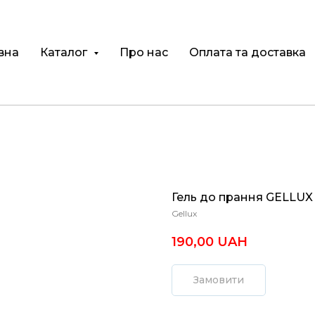
вна
Каталог
Про нас
Оплата та доставка
Гель до прання GELLUX 
Gellux
190,00
UAH
Замовити