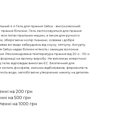
льний 4 л Гель для прання Gellux - високоякісний
 прання білизни. Гель застосовується для прання
у всіх типах пральних машин, а також для ручного
м, зберігаючи колір тканини, освіжає і добре
ває всі види забруднень від соусу, кетчупу, йогурту,
ня Gellux надає білизні м'якість і захищає волокна
ня. Рекомендована температура прання від 20 о - 90 о
 інформації на ярлику виробу. Не викликає алергічної
лад гелю відповідає вимогам ЄС. Безпечний для
істить фосфатів, хімічних відбілювачів, ферментів та
кість води, запобігаючи утворенню накипу на деталях
енні на 200 грн
нні на 500 грн
ленні на 1000 грн
X0200