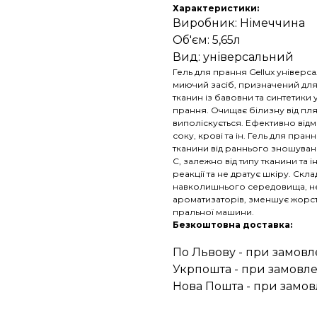
Характеристики:
Виробник: Німеччина
Об'єм: 5,65л
Вид: універсальний
Гель для прання Gellux універса
миючий засіб, призначений для
тканин із бавовни та синтетики 
прання. Очищає білизну від пля
виполіскується. Ефективно відми
соку, крові та ін. Гель для пран
тканини від раннього зношуван
С, залежно від типу тканини та
реакції та не дратує шкіру. Ск
навколишнього середовища, не м
ароматизаторів, зменшує жорст
пральної машини.
Безкоштовна доставка:
По Львову - при замовл
Укрпошта - при замовле
Нова Пошта - при замов