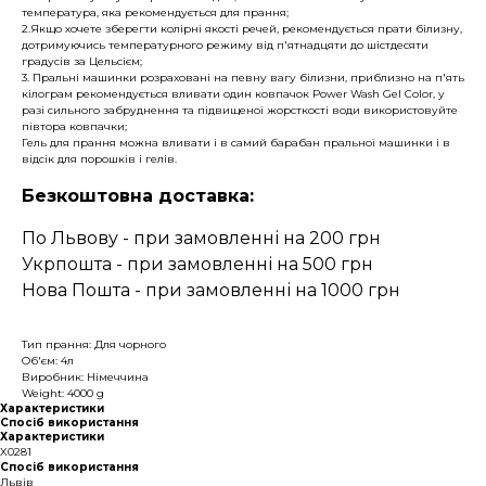
температура, яка рекомендується для прання;
2.Якщо хочете зберегти колірні якості речей, рекомендується прати білизну,
дотримуючись температурного режиму від п'ятнадцяти до шістдесяти
градусів за Цельсієм;
3. Пральні машинки розраховані на певну вагу білизни, приблизно на п'ять
кілограм рекомендується вливати один ковпачок Power Wash Gel Color, у
разі сильного забруднення та підвищеної жорсткості води використовуйте
півтора ковпачки;
Гель для прання можна вливати і в самий барабан пральної машинки і в
відсік для порошків і гелів.
Безкоштовна доставка:
По Львову - при замовленні на 200 грн
Укрпошта - при замовленні на 500 грн
Нова Пошта - при замовленні на 1000 грн
X0200
Тип прання: Для чорного
Об'єм: 4л
Виробник: Німеччина
Weight: 4000 g
Характеристики
Спосіб використання
Характеристики
X0281
Спосіб використання
Львів