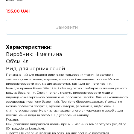
Power Wash
195,00
UAH
Замовити
Характеристики:
Виробник: Німеччина
Об'єм: 4л
Вид: для чорних речей
Призначений для прання виключно кольорових тканин із волокон
змішаних, синтетичних, штучних, лляних та бавовняних тканин. Можна
використовувати як у машинах автомат, так і для ручного прання.
Гель для прання Power Wash Gel Color акуратно прибирає із тканин різного
роду забруднення. Спокійно гель можуть використовувати люди з
підвищеною алергічною реакцією на порошкові засоби. Для навколишнього
середовища повністю безпечний. Повністю біорозкладається. У складі не
можна побачити фосфатів, ароматизаторів, ферментів, відбілювачів
хімічного характеру. Не вимагає паралельного використання засобів для
пом'якшення води та засобів від утворення накипу.
Поради:
Речі дбайливо випраються навіть при мінімальних температурах (від 30 до
60 градусів за Цельсієм);
1.Звертайте увагу на ярлики на одязі, на них постійно вказується