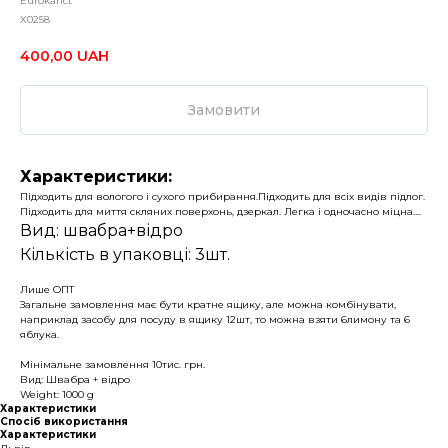
Eurokanct
X0258
400,00
UAH
Замовити
Характеристики:
Підходить для вологого і сухого прибирання.Підходить для всіх видів підлог.
Підходить для миття скляних поверхонь, дзеркал. Легка і одночасно міцна....
Вид: швабра+відро
Кількість в упаковці: 3шт.
Лише ОПТ
Загальне замовлення має бути кратне ящику, але можна комбінувати,
наприклад засобу для посуду в ящику 12шт, то можна взяти 6лимону та 6
яблука.
Мінімальне замовлення 10тис. грн.
Вид: Швабра + відро
Weight: 1000 g
Характеристики
Спосіб використання
Характеристики