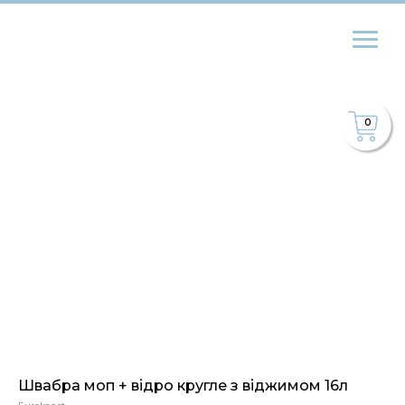
0
Швабра моп + відро кругле з віджимом 16л