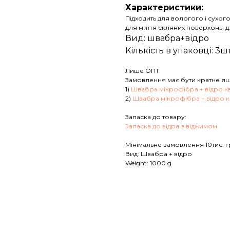
Характеристики:
Підходить для вологого і сухого
для миття скляних поверхонь, дз
Вид: швабра+відро
Кількість в упаковці: 3шт
Лише ОПТ
Замовлення має бути кратне ящ
1)
Швабра мікрофібра + відро к
2)
Швабра мікрофібра + відро к
Запаска до товару:
Запаска до відра з віджимом
Мінімальне замовлення 10тис. г
Вид: Швабра + відро
Weight: 1000 g