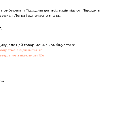
 прибирання.Підходить для всіх видів підлог. Підходить
еркал. Легка і одночасно міцна....
.
ику, але цей товар можна комбінувати з:
вадратне з віджимом 8л
вадратне з віджимом 12л
рн.