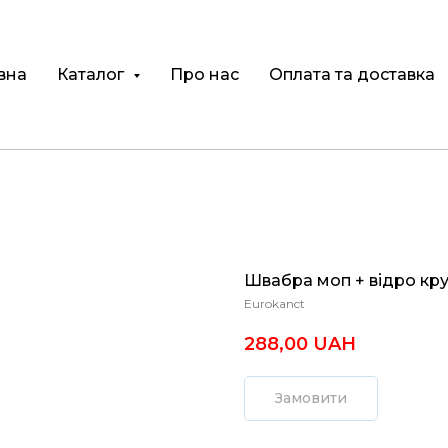
вна
Каталог
Про нас
Оплата та доставка
Швабра моп + відро кру
Eurokanct
288,00
UAH
Замовити