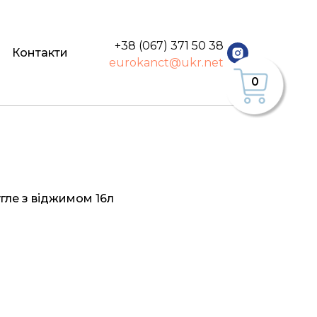
+38 (067) 371 50 38
Контакти
eurokanct@ukr.net
0
гле з віджимом 16л