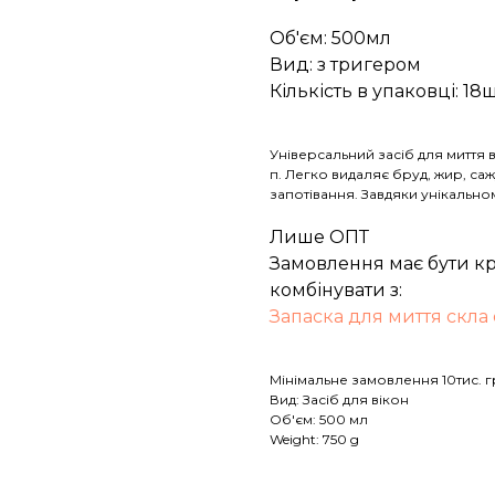
Об'єм: 500мл
Вид: з тригером
Кількість в упаковці: 18
Універсальний засіб для миття в
п. Легко видаляє бруд, жир, саж
запотівання. Завдяки унікально
Лише ОПТ
Замовлення має бути кр
комбінувати з:
Запаска для миття скла
Мінімальне замовлення 10тис. г
Вид: Засіб для вікон
Об'єм: 500 мл
Weight: 750 g