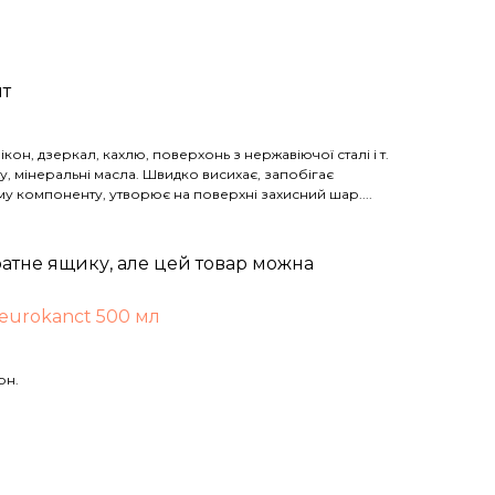
шт
ікон, дзеркал, кахлю, поверхонь з нержавіючої сталі і т.
у, мінеральні масла. Швидко висихає, запобігає
му компоненту, утворює на поверхні захисний шар....
атне ящику, але цей товар можна
 eurokanct 500 мл
рн.